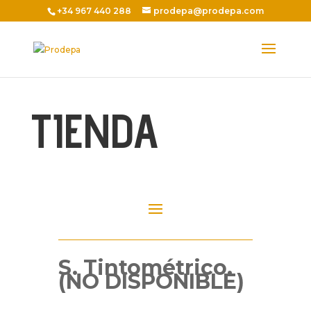
+34 967 440 288
prodepa@prodepa.com
TIENDA
S. Tintométrico.
(NO DISPONIBLE)