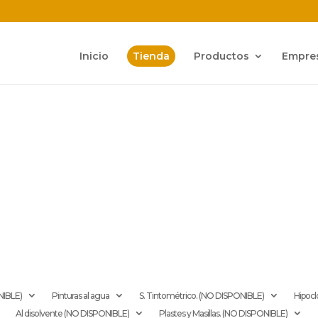
Inicio
Tienda
Productos
Empre
NIBLE)
Pinturas al agua
S. Tintométrico. (NO DISPONIBLE)
Hipocl
Al disolvente (NO DISPONIBLE)
Plastes y Masillas. (NO DISPONIBLE)