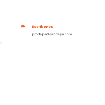

Escríbenos
prodepa@prodepa.com
)