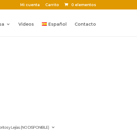
Mi cuenta
Carrito
0 elementos
sa
Videos
Español
Contacto
oritos y Lejías. (NO DISPONIBLE)